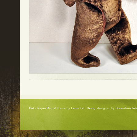
Color Paper Drupal
theme by
Leow Kah Thong
, designed by
DreamTemplat