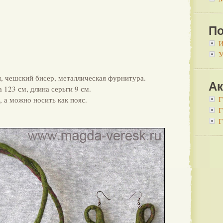
По
И
У
и, чешский бисер, металлическая фурнитура.
Ак
 123 см, длина серьги 9 см.
Г
 а можно носить как пояс.
Г
Г