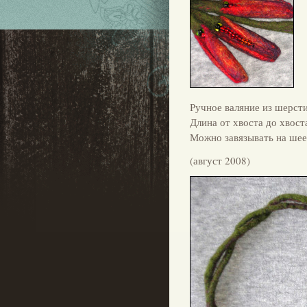
Ручное валяние из шерст
Длина от хвоста до хвоста
Можно завязывать на шее,
(август 2008)