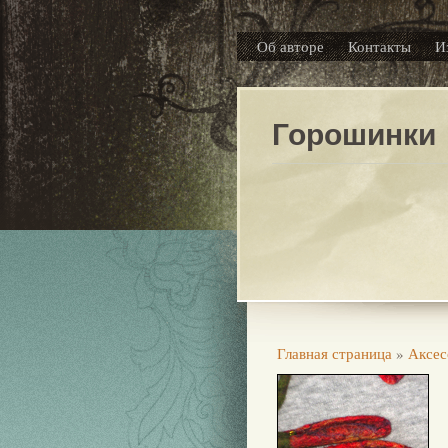
Об авторе
Контакты
И
Горошинки
Главная страница
»
Аксес