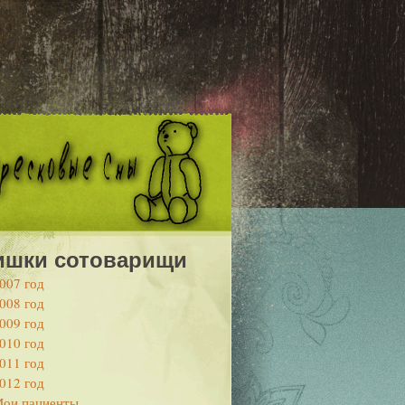
ишки сотоварищи
007 год
008 год
009 год
010 год
011 год
012 год
ои пациенты