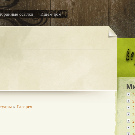
збранные ссылки
Ищем дом
М
2
2
суары
»
Галерея
2
2
2
2
М