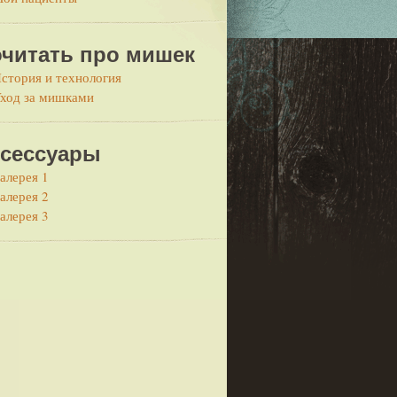
читать про мишек
стория и технология
ход за мишками
сессуары
алерея 1
алерея 2
алерея 3