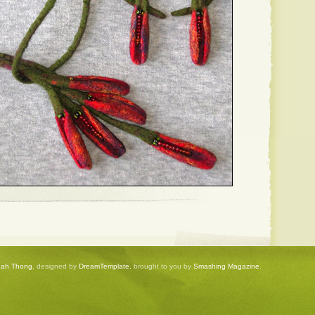
Kah Thong
, designed by
DreamTemplate
, brought to you by
Smashing Magazine
.