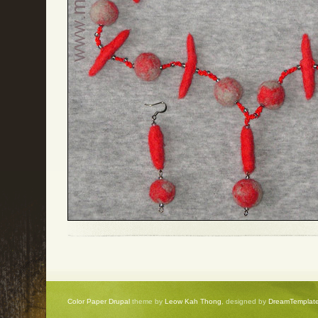
Color Paper Drupal
theme by
Leow Kah Thong
, designed by
DreamTemplat